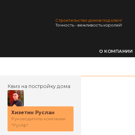
Строительство домов под ключ!
Точность - вежливость королей!
О КОМПАНИИ
Квиз на постройку дома
Хизетин Руслан
Руководитель компании
"РусАр"