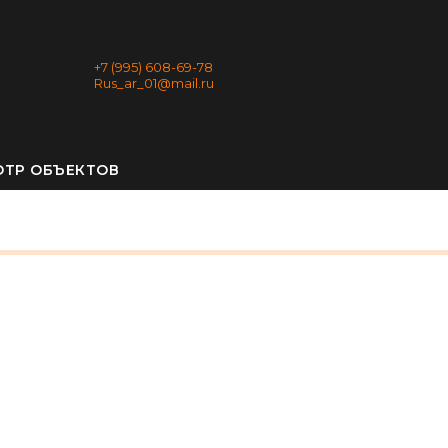
+7 (995) 608-69-78
Rus_ar_01@mail.ru
ОТР ОБЪЕКТОВ